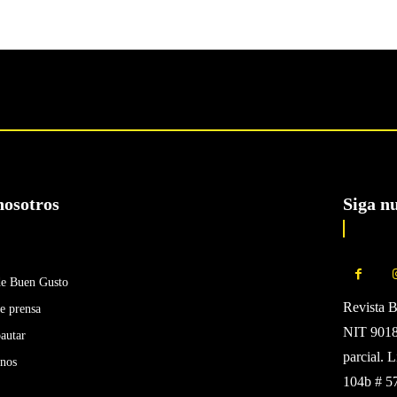
nosotros
Siga n
de Buen Gusto
Revista 
e prensa
NIT 90185
autar
parcial. 
enos
104b # 5