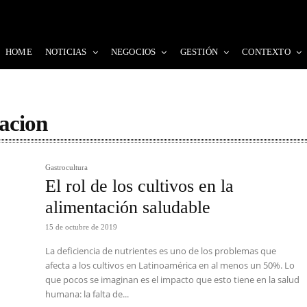
HOME
NOTICIAS
NEGOCIOS
GESTIÓN
CONTEXTO
tacion
Gastrocultura
El rol de los cultivos en la
alimentación saludable
15 de octubre de 2019
La deficiencia de nutrientes es uno de los problemas que
afecta a los cultivos en Latinoamérica en al menos un 50%. Lo
que pocos se imaginan es el impacto que esto tiene en la salud
humana: la falta de...