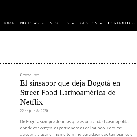
HOME
NOTICIAS
NEGOCIOS
GESTIÓN
CONTEXTO
Gastrocultura
El sinsabor que deja Bogotá en
Street Food Latinoamérica de
Netflix
22 de julio de 2020
De Bogotá siempre decimos que es una ciudad cosmopolita,
donde convergen las gastronomías del mundo. Pero me
atrevería a usar el mismo término para decir que también es el