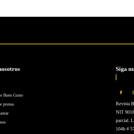
nosotros
Siga n
de Buen Gusto
Revista 
e prensa
NIT 90185
autar
parcial. 
enos
104b # 5