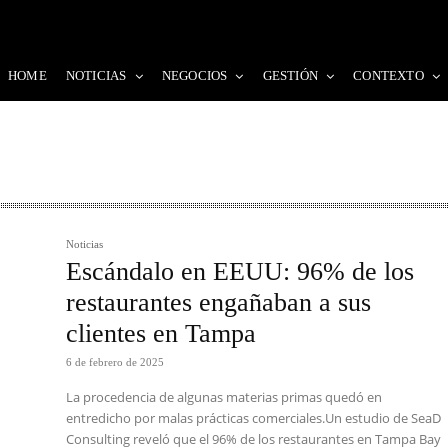
HOME
NOTICIAS
NEGOCIOS
GESTIÓN
CONTEXTO
Noticias
Escándalo en EEUU: 96% de los
restaurantes engañaban a sus
clientes en Tampa
6 de febrero de 2025
La procedencia de algunas materias primas quedó en
entredicho por malas prácticas comerciales.Un estudio de SeaD
Consulting reveló que el 96% de los restaurantes en Tampa Bay