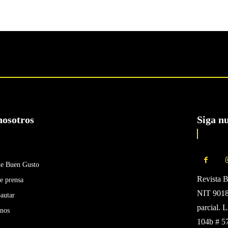
nosotros
Siga n
de Buen Gusto
Revista 
e prensa
NIT 90185
autar
parcial. 
enos
104b # 5